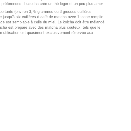
s préférences. L’usucha crée un thé léger et un peu plus amer.
mportante (environ 3,75 grammes ou 3 grosses cuillères
de jusqu'à six cuillères à café de matcha avec 1 tasse remplie
ce est semblable à celle du miel. Le koicha doit être mélangé
icha est préparé avec des matcha plus coûteux, tels que le
on utilisation est quasiment exclusivement réservée aux