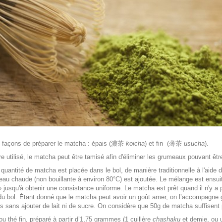
x façons de préparer le matcha : épais (濃茶
koicha
) et fin (薄茶
usucha
).
re utilisé, le matcha peut être tamisé afin d'éliminer les grumeaux pouvant êtr
 quantité de matcha est placée dans le bol, de manière traditionnelle à l'aide
'eau chaude (non bouillante à environ 80°C) est ajoutée. Le mélange est ens
 jusqu'à obtenir une consistance uniforme. Le matcha est prêt quand il n'y a p
du bol. Étant donné que le matcha peut avoir un goût amer, on l’accompagne
is sans ajouter de lait ni de sucre. On considère que 50g de matcha suffisent 
ou thé fin, préparé à partir d’1,75 grammes (1 cuillère
chashaku
et demie, ou u