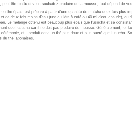
n, peut être battu si vous souhaitez produire de la mousse, tout dépend de vo
 ou thé épais, est préparé à partir d’une quantité de matcha deux fois plus i
) et de deux fois moins d'eau (une cuillère à café ou 40 ml d'eau chaude), ou 
eau. Le mélange obtenu est beaucoup plus épais que l’usucha et sa consistan
ment que l’usucha car il ne doit pas produire de mousse. Généralement, le ko
cérémonie, et il produit donc un thé plus doux et plus sucré que l’usucha. S
s du thé japonaises.