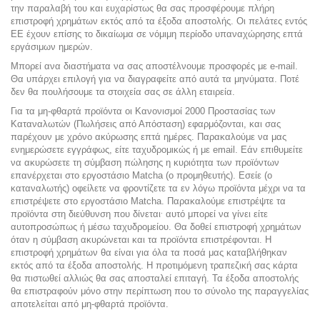
την παραλαβή του και ευχαρίστως θα σας προσφέρουμε πλήρη
επιστροφή χρημάτων εκτός από τα έξοδα αποστολής. Οι πελάτες εντός
ΕΕ έχουν επίσης το δικαίωμα σε νόμιμη περίοδο υπαναχώρησης επτά
εργάσιμων ημερών.
Μπορεί ανα διαστήματα να σας αποστέλνουμε προσφορές με e-mail.
Θα υπάρχει επιλογή για να διαγραφείτε από αυτά τα μηνύματα. Ποτέ
δεν θα πουλήσουμε τα στοιχεία σας σε άλλη εταιρεία.
Για τα μη-φθαρτά προϊόντα οι Κανονισμοί 2000 Προστασίας των
Καταναλωτών (Πωλήσεις από Απόσταση) εφαρμόζονται, και σας
παρέχουν με χρόνο ακύρωσης επτά ημέρες. Παρακαλούμε να μας
ενημερώσετε εγγράφως, είτε ταχυδρομικώς ή με email. Εάν επιθυμείτε
να ακυρώσετε τη σύμβαση πώλησης η κυριότητα των προϊόντων
επανέρχεται στο εργοστάσιο Matcha (ο προμηθευτής). Εσείε (ο
καταναλωτής) οφείλετε να φροντίζετε τα εν λόγω προϊόντα μέχρι να τα
επιστρέψετε στο εργοστάσιο Matcha. Παρακαλούμε επιστρέψτε τα
.
προϊόντα στη διεύθυνση που δίνεται
αυτό μπορεί να γίνει είτε
αυτοπροσώπως ή μέσω ταχυδρομείου. Θα δοθεί επιστροφή χρημάτων
όταν η σύμβαση ακυρώνεται και τα προϊόντα επιστρέφονται. Η
επιστροφή χρημάτων θα είναι για όλα τα ποσά μας καταβλήθηκαν
εκτός από τα έξοδα αποστολής. Η προτιμόμενη τραπεζική σας κάρτα
θα πιστωθεί αλλιώς θα σας αποσταλεί επιταγή. Τα έξοδα αποστολής
θα επιστραφούν μόνο στην περίπτωση που το σύνολο της παραγγελίας
αποτελείται από μη-φθαρτά προϊόντα.