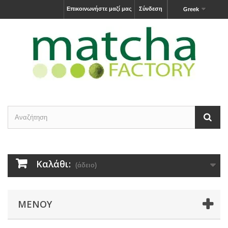
Επικοινωνήστε μαζί μας
Σύνδεση
Greek
Καλάθι:
(άδειο)
ΜΕΝΟΎ