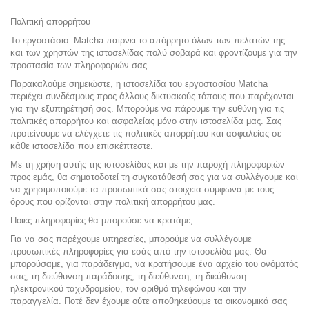
Πολιτική απορρήτου
Το εργοστάσιο Matcha παίρνει το απόρρητο όλων των πελατών της
και των χρηστών της ιστοσελίδας πολύ σοβαρά και φροντίζουμε για την
προστασία των πληροφοριών σας.
Παρακαλούμε σημειώστε, η ιστοσελίδα του εργοστασίου Matcha
περιέχει συνδέσμους προς άλλους δικτυακούς τόπους που παρέχονται
για την εξυπηρέτησή σας. Μπορούμε να πάρουμε την ευθύνη για τις
πολιτικές απορρήτου και ασφαλείας μόνο στην ιστοσελίδα μας. Σας
προτείνουμε να ελέγχετε τις πολιτικές απορρήτου και ασφαλείας σε
κάθε ιστοσελίδα που επισκέπτεστε.
Με τη χρήση αυτής της ιστοσελίδας και με την παροχή πληροφοριών
προς εμάς, θα σηματοδοτεί τη συγκατάθεσή σας για να συλλέγουμε και
να χρησιμοποιούμε τα προσωπικά σας στοιχεία σύμφωνα με τους
όρους που ορίζονται στην πολιτική απορρήτου μας.
Ποιες πληροφορίες θα μπορούσε να κρατάμε;
Για να σας παρέχουμε υπηρεσίες, μπορούμε να συλλέγουμε
προσωπικές πληροφορίες για εσάς από την ιστοσελίδα μας. Θα
μπορούσαμε, για παράδειγμα, να κρατήσουμε ένα αρχείο του ονόματός
σας, τη διεύθυνση παράδοσης, τη διεύθυνση, τη διεύθυνση
ηλεκτρονικού ταχυδρομείου, τον αριθμό τηλεφώνου και την
παραγγελία. Ποτέ δεν έχουμε ούτε αποθηκεύουμε τα οικονομικά σας