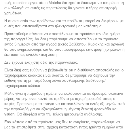
τιμή, το online εργοστάσιο Matcha διατηρεί το δικαίωμα να ακυρώσει τη
.
συναλλαγή
σε αυτές τις περιπτώσεις θα γίνεται πλήρης επιστροφή
χρημάτων.
Η συσκευασία των προϊόντων και τα προϊόντα μπορεί να διαφέρουν με
αυτές που απεικονίζονται στο ηλεκτρονικό μας κατάστημα.
Προσπαθούμε πάντοτε να αποστέλνουμε τα προϊόντα την ίδια ημέρα
της παραγγελίας. Αν δεν μπορέσουμε να αποστείλουμε τα προϊόντα
εντός 5 ημερών από την αγορά (εκτός Σαββάτου, Κυριακής και αργιών)
θα σας ενημερώσουμε και θα σας προσφέρουμε επιστροφή χρημάτων ή
έκπτωση ως εναλλακτική λύση.
Δεν έχουμε ελάχιστη αξία της παραγγελίας.
Είναι δική σας ευθύνη να βεβαιωθείτε ότι η διεύθυνση αποστολής και ο
ταχυδρομικός κώδικας είναι σωστά, δε μπορούμε να δεχτούμε την
ευθύνη για τη μη παράδοση λόγω λανθασμένης διεύθυνσης/
ταχυδρομικού κώδικα.
Μόλις γίνει η παράδοση πρέπει να φυλάσσονται σε δροσερό, σκοτεινό
μέρος, να μην είναι κοντά σε προϊόντα με
ισχυρή μυρωδιά όπως ο
καφές. Προτείνουμε τα τσάγια να καταναλώνονται εντός έξι μηνών από
την παραλαβή για να εξασφαλιστεί η μέγιστη δυνατή φρεσκάδα και
γεύση. Θα διαφέρει από την τελική ημερομηνία ανάλωσης.
Εάν κάποιο από τα προϊόντα μας δεν το εγκρίνετε, παρακαλούμε να
μας τα επιστρέψετε στην αρχική κατάσταση εντός τριάντα ημερών από