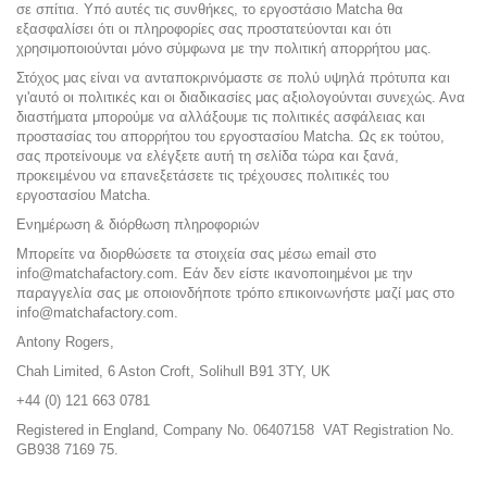
σε σπίτια. Υπό αυτές τις συνθήκες, το εργοστάσιο Matcha θα
εξασφαλίσει ότι οι πληροφορίες σας προστατεύονται και ότι
χρησιμοποιούνται μόνο σύμφωνα με την πολιτική απορρήτου μας.
Στόχος μας είναι να ανταποκρινόμαστε σε πολύ υψηλά πρότυπα και
γι'αυτό οι πολιτικές και οι διαδικασίες μας αξιολογούνται συνεχώς. Ανα
διαστήματα μπορούμε να αλλάξουμε τις πολιτικές ασφάλειας και
προστασίας του απορρήτου του εργοστασίου Matcha. Ως εκ τούτου,
σας προτείνουμε να ελέγξετε αυτή τη σελίδα τώρα και ξανά,
προκειμένου να επανεξετάσετε τις τρέχουσες πολιτικές του
εργοστασίου Matcha.
Ενημέρωση & διόρθωση πληροφοριών
Μπορείτε να διορθώσετε τα στοιχεία σας μέσω email στο
info@matchafactory.com. Εάν δεν είστε ικανοποιημένοι με την
παραγγελία σας με οποιονδήποτε τρόπο επικοινωνήστε μαζί μας στο
info@matchafactory.com.
Antony Rogers,
Chah Limited, 6 Aston Croft, Solihull B91 3TY, UK
+44 (0) 121 663 0781
Registered in England, Company No. 06407158 VAT Registration No.
GB938 7169 75.