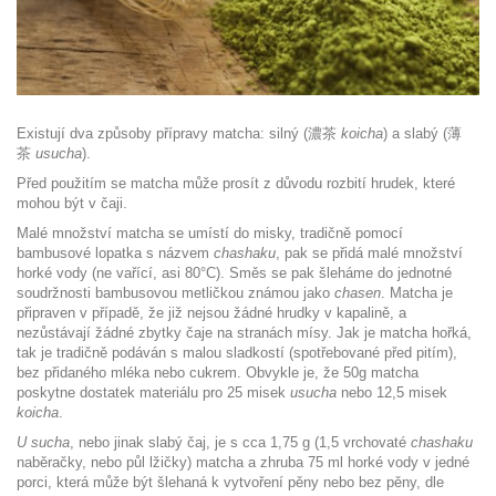
Existují dva způsoby přípravy matcha: silný (濃茶
koicha
) a slabý (薄
茶
usucha
).
Před použitím se matcha může prosít z důvodu rozbití hrudek, které
mohou být v čaji.
Malé množství matcha se umístí do misky, tradičně pomocí
bambusové lopatka s názvem
chashaku
, pak se přidá malé množství
horké vody (ne vařící, asi 80°C). Směs se pak šleháme do jednotné
soudržnosti bambusovou metličkou známou jako
chasen
. Matcha je
připraven v případě, že již nejsou žádné hrudky v kapalině, a
nezůstávají žádné zbytky čaje na stranách mísy. Jak je matcha hořká,
tak je tradičně podáván s malou sladkostí (spotřebované před pitím),
bez přidaného mléka nebo cukrem. Obvykle je, že 50g matcha
poskytne dostatek materiálu pro 25 misek
usucha
nebo 12,5 misek
koicha
.
U sucha
, nebo jinak slabý čaj, je s cca 1,75 g (1,5 vrchovaté
chashaku
naběračky, nebo půl lžičky) matcha a zhruba 75 ml horké vody v jedné
porci, která může být šlehaná k vytvoření pěny nebo bez pěny, dle