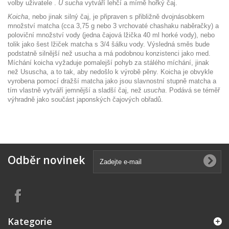
volby uživatele .
U sucha
vytváří lehčí a mírně hořký čaj.
Koicha
, nebo jinak silný čaj, je připraven s přibližně dvojnásobkem
množství matcha (cca 3,75 g nebo 3 vrchovaté chashaku naběračky) a
poloviční množství vody (jedna čajová lžička 40 ml horké vody), nebo
tolik jako šest lžiček matcha s 3/4 šálku vody. Výsledná směs bude
podstatně silnější než usucha a má podobnou konzistenci jako med.
Míchání koicha vyžaduje pomalejší pohyb za stálého míchání, jinak
než Ususcha, a to tak, aby nedošlo k výrobě pěny. Koicha je obvykle
vyrobena pomocí dražší matcha jako jsou slavnostní stupně matcha a
tím vlastně vytváří jemnější a sladší čaj, než
usucha
. Podává se téměř
výhradně jako součást japonských čajových obřadů.
Odběr novinek
Kategorie