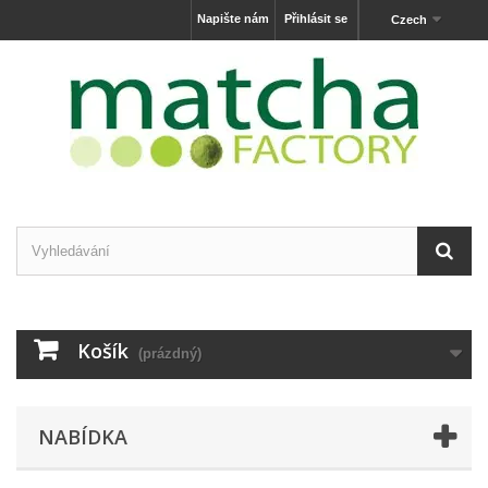
Napište nám
Přihlásit se
Czech
Košík
(prázdný)
NABÍDKA